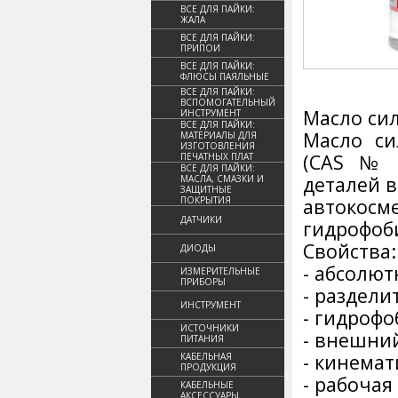
ВСЕ ДЛЯ ПАЙКИ:
ЖАЛА
ВСЕ ДЛЯ ПАЙКИ:
ПРИПОИ
ВСЕ ДЛЯ ПАЙКИ:
ФЛЮСЫ ПАЯЛЬНЫЕ
ВСЕ ДЛЯ ПАЙКИ:
ВСПОМОГАТЕЛЬНЫЙ
Масло си
ИНСТРУМЕНТ
ВСЕ ДЛЯ ПАЙКИ:
Масло си
МАТЕРИАЛЫ ДЛЯ
ИЗГОТОВЛЕНИЯ
(CAS № 6
ПЕЧАТНЫХ ПЛАТ
ВСЕ ДЛЯ ПАЙКИ:
деталей в
МАСЛА, СМАЗКИ И
ЗАЩИТНЫЕ
ПОКРЫТИЯ
автоко
ДАТЧИКИ
гидрофоб
Свойства:
ДИОДЫ
- абсолют
ИЗМЕРИТЕЛЬНЫЕ
ПРИБОРЫ
- раздели
ИНСТРУМЕНТ
- гидрофо
ИСТОЧНИКИ
- внешни
ПИТАНИЯ
- кинемат
КАБЕЛЬНАЯ
ПРОДУКЦИЯ
- рабочая
КАБЕЛЬНЫЕ
АКСЕССУАРЫ