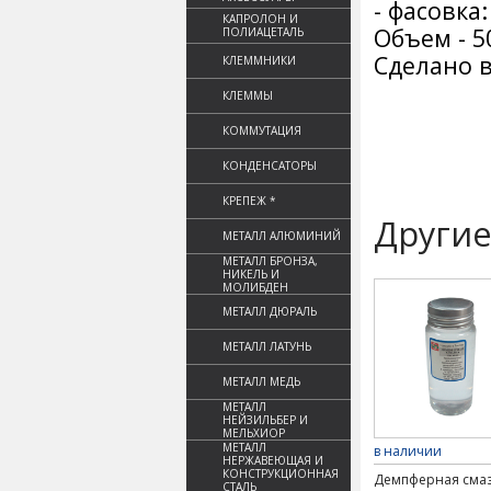
- фасовка
КАПРОЛОН И
Объем - 5
ПОЛИАЦЕТАЛЬ
Сделано в
КЛЕММНИКИ
КЛЕММЫ
КОММУТАЦИЯ
КОНДЕНСАТОРЫ
КРЕПЕЖ *
Другие
МЕТАЛЛ АЛЮМИНИЙ
МЕТАЛЛ БРОНЗА,
НИКЕЛЬ И
МОЛИБДЕН
МЕТАЛЛ ДЮРАЛЬ
МЕТАЛЛ ЛАТУНЬ
МЕТАЛЛ МЕДЬ
МЕТАЛЛ
НЕЙЗИЛЬБЕР И
МЕЛЬХИОР
МЕТАЛЛ
в наличии
НЕРЖАВЕЮЩАЯ И
КОНСТРУКЦИОННАЯ
Демпферная сма
СТАЛЬ