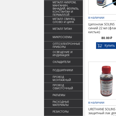
МЕТАЛЛ НИХРОМ,
МАНГАНИН,
ВАНАДИЙ, ФЕХРАЛЬ,
КОНСТАНТАН И
ПЕРМАЛЛОЙ
в наличии
МЕТАЛЛ СВИНЕЦ,
ОЛОВО И ЦИНК
Цапонлак SOLINS
синий 22 мл (фла
МЕТАЛЛ ТИТАН
кистью)
МИКРОСХЕМЫ
80.00 ₽
ОПТОЭЛЕКТРОННЫЕ
Купить
ПРИБОРЫ
ОСВЕЩЕНИЕ И
ИНДИКАЦИЯ
ОХЛАДИТЕЛИ
ПОДШИПНИКИ
ПРОВОД
МОНТАЖНЫЙ
ПРОВОД
ОБМОТОЧНЫЙ
РАЗЪЕМЫ
РАСХОДНЫЕ
в наличии
МАТЕРИАЛЫ
URETHANE SOLINS
РЕЗИСТОРЫ
защитный лак дл