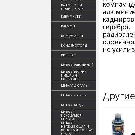
компаунд
КАПРОЛОН И
ПОЛИАЦЕТАЛЬ
алюминие
КЛЕММНИКИ
кадмиров
серебр
КЛЕММЫ
радиоэле
КОММУТАЦИЯ
оловянно
КОНДЕНСАТОРЫ
не усилив
КРЕПЕЖ *
МЕТАЛЛ АЛЮМИНИЙ
МЕТАЛЛ БРОНЗА,
НИКЕЛЬ И
МОЛИБДЕН
МЕТАЛЛ ДЮРАЛЬ
Другие
МЕТАЛЛ ЛАТУНЬ
МЕТАЛЛ МЕДЬ
МЕТАЛЛ
НЕЙЗИЛЬБЕР И
МЕЛЬХИОР
МЕТАЛЛ
НЕРЖАВЕЮЩАЯ И
КОНСТРУКЦИОННАЯ
СТАЛЬ