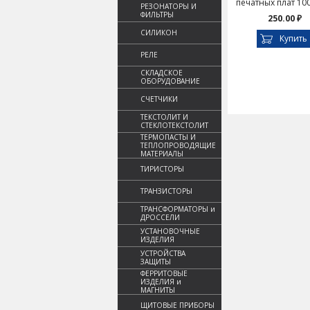
печатных плат 10
РЕЗОНАТОРЫ И
ФИЛЬТРЫ
250.00 ₽
СИЛИКОН
Купить
РЕЛЕ
СКЛАДСКОЕ
ОБОРУДОВАНИЕ
СЧЕТЧИКИ
ТЕКСТОЛИТ И
СТЕКЛОТЕКСТОЛИТ
ТЕРМОПАСТЫ И
ТЕПЛОПРОВОДЯЩИЕ
МАТЕРИАЛЫ
ТИРИСТОРЫ
ТРАНЗИСТОРЫ
ТРАНСФОРМАТОРЫ и
ДРОССЕЛИ
УСТАНОВОЧНЫЕ
ИЗДЕЛИЯ
УСТРОЙСТВА
ЗАЩИТЫ
ФЕРРИТОВЫЕ
ИЗДЕЛИЯ и
МАГНИТЫ
ЩИТОВЫЕ ПРИБОРЫ