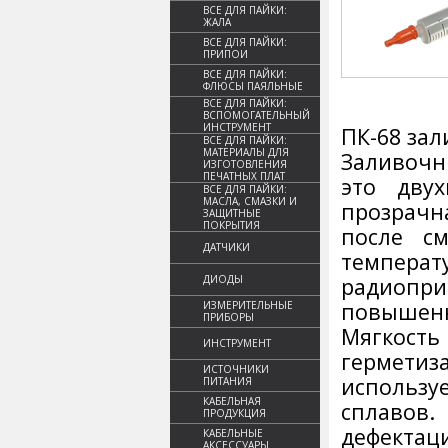
ВСЕ ДЛЯ ПАЙКИ:
ЖАЛА
ВСЕ ДЛЯ ПАЙКИ:
ПРИПОИ
ВСЕ ДЛЯ ПАЙКИ:
ФЛЮСЫ ПАЯЛЬНЫЕ
ВСЕ ДЛЯ ПАЙКИ:
ВСПОМОГАТЕЛЬНЫЙ
ИНСТРУМЕНТ
ПК-68 за
ВСЕ ДЛЯ ПАЙКИ:
МАТЕРИАЛЫ ДЛЯ
Заливочн
ИЗГОТОВЛЕНИЯ
ПЕЧАТНЫХ ПЛАТ
это дву
ВСЕ ДЛЯ ПАЙКИ:
МАСЛА, СМАЗКИ И
прозрачн
ЗАЩИТНЫЕ
ПОКРЫТИЯ
после с
ДАТЧИКИ
темпера
ДИОДЫ
радиопри
повышенн
ИЗМЕРИТЕЛЬНЫЕ
ПРИБОРЫ
Мягкость
ИНСТРУМЕНТ
гермети
ИСТОЧНИКИ
использ
ПИТАНИЯ
КАБЕЛЬНАЯ
сплавов.
ПРОДУКЦИЯ
дефекта
КАБЕЛЬНЫЕ
АКСЕССУАРЫ