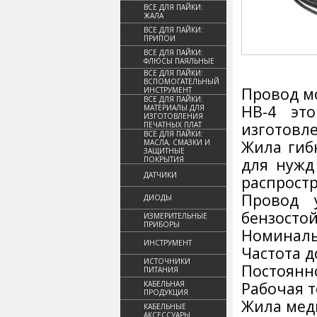
ВСЕ ДЛЯ ПАЙКИ:
ЖАЛА
ВСЕ ДЛЯ ПАЙКИ:
ПРИПОИ
ВСЕ ДЛЯ ПАЙКИ:
ФЛЮСЫ ПАЯЛЬНЫЕ
ВСЕ ДЛЯ ПАЙКИ:
ВСПОМОГАТЕЛЬНЫЙ
Провод мо
ИНСТРУМЕНТ
ВСЕ ДЛЯ ПАЙКИ:
НВ-4 эт
МАТЕРИАЛЫ ДЛЯ
ИЗГОТОВЛЕНИЯ
изготовл
ПЕЧАТНЫХ ПЛАТ
ВСЕ ДЛЯ ПАЙКИ:
Жила гиб
МАСЛА, СМАЗКИ И
ЗАЩИТНЫЕ
ПОКРЫТИЯ
для нужд
ДАТЧИКИ
распростр
Провод 
ДИОДЫ
бензостой
ИЗМЕРИТЕЛЬНЫЕ
ПРИБОРЫ
Номиналь
ИНСТРУМЕНТ
Частота д
ИСТОЧНИКИ
Постоянно
ПИТАНИЯ
Рабочая т
КАБЕЛЬНАЯ
ПРОДУКЦИЯ
Жила мед
КАБЕЛЬНЫЕ
АКСЕССУАРЫ