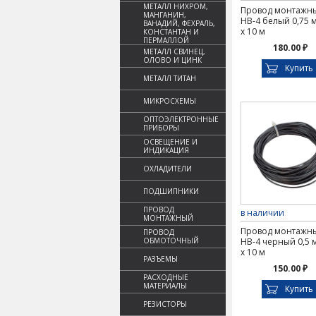
МЕТАЛЛ НИХРОМ,
Провод монтажн
МАНГАНИН,
НВ-4 белый 0,75 м
ВАНАДИЙ, ФЕХРАЛЬ,
х 10 м
КОНСТАНТАН И
ПЕРМАЛЛОЙ
180.00 ₽
МЕТАЛЛ СВИНЕЦ,
ОЛОВО И ЦИНК
Купить
МЕТАЛЛ ТИТАН
МИКРОСХЕМЫ
ОПТОЭЛЕКТРОННЫЕ
ПРИБОРЫ
ОСВЕЩЕНИЕ И
ИНДИКАЦИЯ
ОХЛАДИТЕЛИ
ПОДШИПНИКИ
ПРОВОД
в наличии
МОНТАЖНЫЙ
Провод монтажн
ПРОВОД
ОБМОТОЧНЫЙ
НВ-4 черный 0,5 м
х 10 м
РАЗЪЕМЫ
150.00 ₽
РАСХОДНЫЕ
МАТЕРИАЛЫ
Купить
РЕЗИСТОРЫ