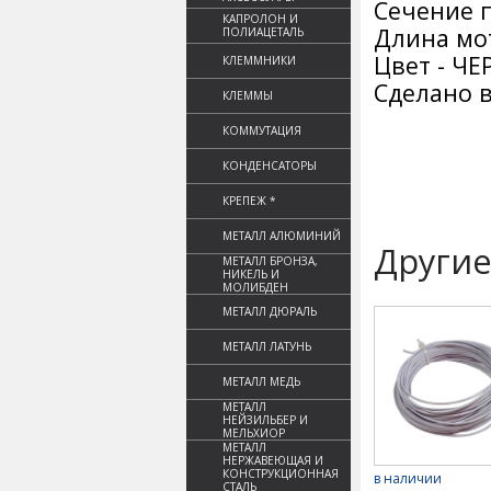
Сечение п
КАПРОЛОН И
Длина мот
ПОЛИАЦЕТАЛЬ
Цвет - Ч
КЛЕММНИКИ
Сделано в
КЛЕММЫ
КОММУТАЦИЯ
КОНДЕНСАТОРЫ
КРЕПЕЖ *
МЕТАЛЛ АЛЮМИНИЙ
Другие
МЕТАЛЛ БРОНЗА,
НИКЕЛЬ И
МОЛИБДЕН
МЕТАЛЛ ДЮРАЛЬ
МЕТАЛЛ ЛАТУНЬ
МЕТАЛЛ МЕДЬ
МЕТАЛЛ
НЕЙЗИЛЬБЕР И
МЕЛЬХИОР
МЕТАЛЛ
НЕРЖАВЕЮЩАЯ И
КОНСТРУКЦИОННАЯ
в наличии
СТАЛЬ