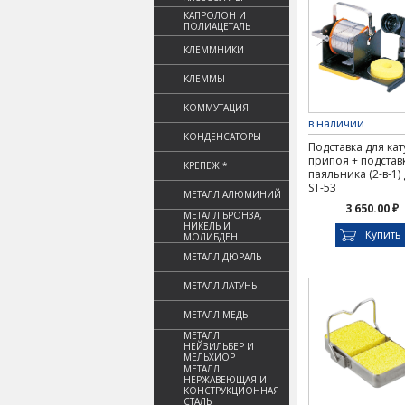
КАПРОЛОН И
ПОЛИАЦЕТАЛЬ
КЛЕММНИКИ
КЛЕММЫ
КОММУТАЦИЯ
в наличии
КОНДЕНСАТОРЫ
Подставка для ка
припоя + подстав
КРЕПЕЖ *
паяльника (2-в-1)
ST-53
МЕТАЛЛ АЛЮМИНИЙ
3 650.00 ₽
МЕТАЛЛ БРОНЗА,
НИКЕЛЬ И
Купить
МОЛИБДЕН
МЕТАЛЛ ДЮРАЛЬ
МЕТАЛЛ ЛАТУНЬ
МЕТАЛЛ МЕДЬ
МЕТАЛЛ
НЕЙЗИЛЬБЕР И
МЕЛЬХИОР
МЕТАЛЛ
НЕРЖАВЕЮЩАЯ И
КОНСТРУКЦИОННАЯ
СТАЛЬ