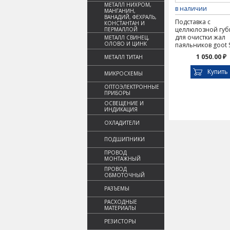
МЕТАЛЛ НИХРОМ,
в наличии
МАНГАНИН,
ВАНАДИЙ, ФЕХРАЛЬ,
Подставка с
КОНСТАНТАН И
целлюлозной губ
ПЕРМАЛЛОЙ
для очистки жал
МЕТАЛЛ СВИНЕЦ,
ОЛОВО И ЦИНК
паяльников goot 
1 050.00 ₽
МЕТАЛЛ ТИТАН
Купить
МИКРОСХЕМЫ
ОПТОЭЛЕКТРОННЫЕ
ПРИБОРЫ
ОСВЕЩЕНИЕ И
ИНДИКАЦИЯ
ОХЛАДИТЕЛИ
ПОДШИПНИКИ
ПРОВОД
МОНТАЖНЫЙ
ПРОВОД
ОБМОТОЧНЫЙ
РАЗЪЕМЫ
РАСХОДНЫЕ
МАТЕРИАЛЫ
РЕЗИСТОРЫ