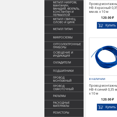
МЕТАЛЛ НИХРОМ,
Провод монтажн
МАНГАНИН,
НВ-4 красный 0,3
ВАНАДИЙ, ФЕХРАЛЬ,
мм.кв. х 10 м
КОНСТАНТАН И
ПЕРМАЛЛОЙ
120.00 ₽
МЕТАЛЛ СВИНЕЦ,
ОЛОВО И ЦИНК
Купить
МЕТАЛЛ ТИТАН
МИКРОСХЕМЫ
ОПТОЭЛЕКТРОННЫЕ
ПРИБОРЫ
ОСВЕЩЕНИЕ И
ИНДИКАЦИЯ
ОХЛАДИТЕЛИ
ПОДШИПНИКИ
ПРОВОД
в наличии
МОНТАЖНЫЙ
Провод монтажн
ПРОВОД
ОБМОТОЧНЫЙ
НВ-4 синий 0,35 м
х 10 м
РАЗЪЕМЫ
120.00 ₽
РАСХОДНЫЕ
МАТЕРИАЛЫ
Купить
РЕЗИСТОРЫ