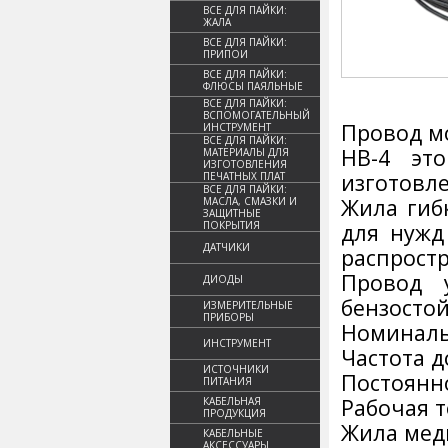
ВСЕ ДЛЯ ПАЙКИ:
ЖАЛА
ВСЕ ДЛЯ ПАЙКИ:
ПРИПОИ
ВСЕ ДЛЯ ПАЙКИ:
ФЛЮСЫ ПАЯЛЬНЫЕ
ВСЕ ДЛЯ ПАЙКИ:
ВСПОМОГАТЕЛЬНЫЙ
Провод мо
ИНСТРУМЕНТ
ВСЕ ДЛЯ ПАЙКИ:
НВ-4 эт
МАТЕРИАЛЫ ДЛЯ
ИЗГОТОВЛЕНИЯ
изготовл
ПЕЧАТНЫХ ПЛАТ
ВСЕ ДЛЯ ПАЙКИ:
Жила гиб
МАСЛА, СМАЗКИ И
ЗАЩИТНЫЕ
ПОКРЫТИЯ
для нужд
ДАТЧИКИ
распростр
Провод 
ДИОДЫ
бензостой
ИЗМЕРИТЕЛЬНЫЕ
ПРИБОРЫ
Номиналь
ИНСТРУМЕНТ
Частота д
ИСТОЧНИКИ
Постоянно
ПИТАНИЯ
Рабочая т
КАБЕЛЬНАЯ
ПРОДУКЦИЯ
Жила мед
КАБЕЛЬНЫЕ
АКСЕССУАРЫ