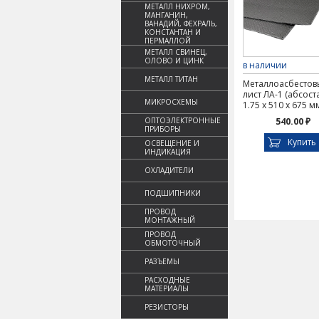
МЕТАЛЛ НИХРОМ,
МАНГАНИН,
ВАНАДИЙ, ФЕХРАЛЬ,
КОНСТАНТАН И
ПЕРМАЛЛОЙ
МЕТАЛЛ СВИНЕЦ,
ОЛОВО И ЦИНК
в наличии
МЕТАЛЛ ТИТАН
Металлоасбестов
лист ЛА-1 (абсост
МИКРОСХЕМЫ
1.75 х 510 х 675 м
ОПТОЭЛЕКТРОННЫЕ
540.00 ₽
ПРИБОРЫ
Купить
ОСВЕЩЕНИЕ И
ИНДИКАЦИЯ
ОХЛАДИТЕЛИ
ПОДШИПНИКИ
ПРОВОД
МОНТАЖНЫЙ
ПРОВОД
ОБМОТОЧНЫЙ
РАЗЪЕМЫ
РАСХОДНЫЕ
МАТЕРИАЛЫ
РЕЗИСТОРЫ