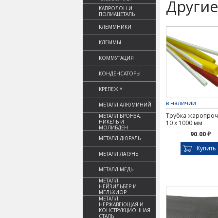
Другие
КАПРОЛОН И
ПОЛИАЦЕТАЛЬ
КЛЕММНИКИ
КЛЕММЫ
КОММУТАЦИЯ
КОНДЕНСАТОРЫ
КРЕПЕЖ *
в наличии
МЕТАЛЛ АЛЮМИНИЙ
Трубка жаропро
МЕТАЛЛ БРОНЗА,
НИКЕЛЬ И
10 х 1000 мм
МОЛИБДЕН
90.00 ₽
МЕТАЛЛ ДЮРАЛЬ
Купить
МЕТАЛЛ ЛАТУНЬ
МЕТАЛЛ МЕДЬ
МЕТАЛЛ
НЕЙЗИЛЬБЕР И
МЕЛЬХИОР
МЕТАЛЛ
НЕРЖАВЕЮЩАЯ И
КОНСТРУКЦИОННАЯ
СТАЛЬ