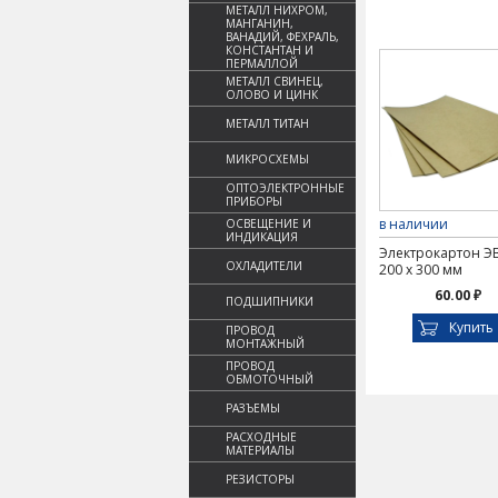
МЕТАЛЛ НИХРОМ,
МАНГАНИН,
ВАНАДИЙ, ФЕХРАЛЬ,
КОНСТАНТАН И
ПЕРМАЛЛОЙ
МЕТАЛЛ СВИНЕЦ,
ОЛОВО И ЦИНК
МЕТАЛЛ ТИТАН
МИКРОСХЕМЫ
ОПТОЭЛЕКТРОННЫЕ
ПРИБОРЫ
в наличии
ОСВЕЩЕНИЕ И
ИНДИКАЦИЯ
Электрокартон ЭВ
ОХЛАДИТЕЛИ
200 х 300 мм
60.00 ₽
ПОДШИПНИКИ
Купить
ПРОВОД
МОНТАЖНЫЙ
ПРОВОД
ОБМОТОЧНЫЙ
РАЗЪЕМЫ
РАСХОДНЫЕ
МАТЕРИАЛЫ
РЕЗИСТОРЫ