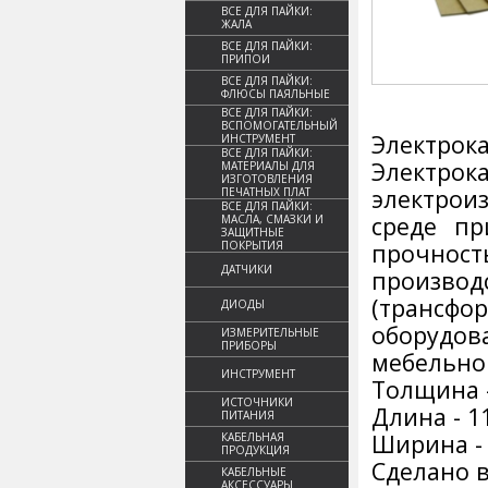
ВСЕ ДЛЯ ПАЙКИ:
ЖАЛА
ВСЕ ДЛЯ ПАЙКИ:
ПРИПОИ
ВСЕ ДЛЯ ПАЙКИ:
ФЛЮСЫ ПАЯЛЬНЫЕ
ВСЕ ДЛЯ ПАЙКИ:
ВСПОМОГАТЕЛЬНЫЙ
Электрока
ИНСТРУМЕНТ
ВСЕ ДЛЯ ПАЙКИ:
Электрок
МАТЕРИАЛЫ ДЛЯ
ИЗГОТОВЛЕНИЯ
электрои
ПЕЧАТНЫХ ПЛАТ
ВСЕ ДЛЯ ПАЙКИ:
среде пр
МАСЛА, СМАЗКИ И
ЗАЩИТНЫЕ
ПОКРЫТИЯ
прочнос
ДАТЧИКИ
произв
(трансф
ДИОДЫ
оборудов
ИЗМЕРИТЕЛЬНЫЕ
ПРИБОРЫ
мебельном
ИНСТРУМЕНТ
Толщина -
ИСТОЧНИКИ
Длина - 1
ПИТАНИЯ
Ширина -
КАБЕЛЬНАЯ
ПРОДУКЦИЯ
Сделано в
КАБЕЛЬНЫЕ
АКСЕССУАРЫ