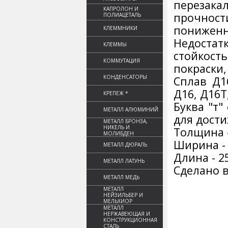
перезака
КАПРОЛОН И
прочнос
ПОЛИАЦЕТАЛЬ
пониженн
КЛЕММНИКИ
Недоста
КЛЕММЫ
стойкост
КОММУТАЦИЯ
покраски,
КОНДЕНСАТОРЫ
Сплав Д1
Д16, Д16Т
КРЕПЕЖ *
Буква "т"
МЕТАЛЛ АЛЮМИНИЙ
для дост
МЕТАЛЛ БРОНЗА,
НИКЕЛЬ И
Толщина 
МОЛИБДЕН
Ширина -
МЕТАЛЛ ДЮРАЛЬ
Длина - 2
МЕТАЛЛ ЛАТУНЬ
Сделано в
МЕТАЛЛ МЕДЬ
МЕТАЛЛ
НЕЙЗИЛЬБЕР И
МЕЛЬХИОР
МЕТАЛЛ
НЕРЖАВЕЮЩАЯ И
КОНСТРУКЦИОННАЯ
СТАЛЬ