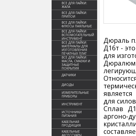
ВСЕ ДЛЯ ПАЙКИ:
ЖАЛА
ВСЕ ДЛЯ ПАЙКИ:
ПРИПОИ
ВСЕ ДЛЯ ПАЙКИ:
ФЛЮСЫ ПАЯЛЬНЫЕ
ВСЕ ДЛЯ ПАЙКИ:
ВСПОМОГАТЕЛЬНЫЙ
Дюраль пл
ИНСТРУМЕНТ
ВСЕ ДЛЯ ПАЙКИ:
Д16т - э
МАТЕРИАЛЫ ДЛЯ
ИЗГОТОВЛЕНИЯ
для изгот
ПЕЧАТНЫХ ПЛАТ
ВСЕ ДЛЯ ПАЙКИ:
Дюралюми
МАСЛА, СМАЗКИ И
ЗАЩИТНЫЕ
ПОКРЫТИЯ
легирую
ДАТЧИКИ
Относит
термиче
ДИОДЫ
является
ИЗМЕРИТЕЛЬНЫЕ
ПРИБОРЫ
для силов
ИНСТРУМЕНТ
Сплав Д1
ИСТОЧНИКИ
аргоно-д
ПИТАНИЯ
кристалл
КАБЕЛЬНАЯ
ПРОДУКЦИЯ
составл
КАБЕЛЬНЫЕ
АКСЕССУАРЫ