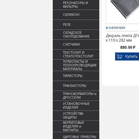
РЕЗОНАТОРЫ И
ФИЛЬТРЫ
СИЛИКОН
РЕЛЕ
в наличии
СКЛАДСКОЕ
Дюраль плита Д16
ОБОРУДОВАНИЕ
х 110 х 282 мм
СЧЕТЧИКИ
880.00 ₽
ТЕКСТОЛИТ И
Купить
СТЕКЛОТЕКСТОЛИТ
ТЕРМОПАСТЫ И
ТЕПЛОПРОВОДЯЩИЕ
МАТЕРИАЛЫ
ТИРИСТОРЫ
ТРАНЗИСТОРЫ
ТРАНСФОРМАТОРЫ и
ДРОССЕЛИ
УСТАНОВОЧНЫЕ
ИЗДЕЛИЯ
УСТРОЙСТВА
ЗАЩИТЫ
ФЕРРИТОВЫЕ
ИЗДЕЛИЯ и
МАГНИТЫ
ЩИТОВЫЕ ПРИБОРЫ