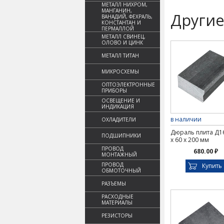
МЕТАЛЛ НИХРОМ,
МАНГАНИН,
Другие
ВАНАДИЙ, ФЕХРАЛЬ,
КОНСТАНТАН И
ПЕРМАЛЛОЙ
МЕТАЛЛ СВИНЕЦ,
ОЛОВО И ЦИНК
МЕТАЛЛ ТИТАН
МИКРОСХЕМЫ
ОПТОЭЛЕКТРОННЫЕ
ПРИБОРЫ
ОСВЕЩЕНИЕ И
ИНДИКАЦИЯ
в наличии
ОХЛАДИТЕЛИ
Дюраль плита Д16
ПОДШИПНИКИ
х 60 х 200 мм
ПРОВОД
680.00 ₽
МОНТАЖНЫЙ
ПРОВОД
Купить
ОБМОТОЧНЫЙ
РАЗЪЕМЫ
РАСХОДНЫЕ
МАТЕРИАЛЫ
РЕЗИСТОРЫ