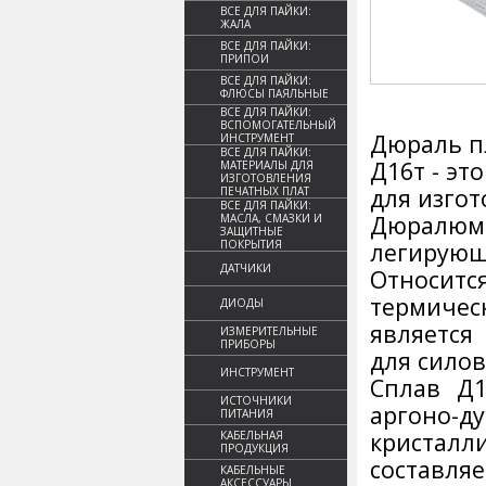
ВСЕ ДЛЯ ПАЙКИ:
ЖАЛА
ВСЕ ДЛЯ ПАЙКИ:
ПРИПОИ
ВСЕ ДЛЯ ПАЙКИ:
ФЛЮСЫ ПАЯЛЬНЫЕ
ВСЕ ДЛЯ ПАЙКИ:
ВСПОМОГАТЕЛЬНЫЙ
Дюраль пл
ИНСТРУМЕНТ
ВСЕ ДЛЯ ПАЙКИ:
Д16т - э
МАТЕРИАЛЫ ДЛЯ
ИЗГОТОВЛЕНИЯ
для изгот
ПЕЧАТНЫХ ПЛАТ
ВСЕ ДЛЯ ПАЙКИ:
Дюралюми
МАСЛА, СМАЗКИ И
ЗАЩИТНЫЕ
ПОКРЫТИЯ
легирую
ДАТЧИКИ
Относит
термиче
ДИОДЫ
является
ИЗМЕРИТЕЛЬНЫЕ
ПРИБОРЫ
для силов
ИНСТРУМЕНТ
Сплав Д1
ИСТОЧНИКИ
аргоно-д
ПИТАНИЯ
кристалл
КАБЕЛЬНАЯ
ПРОДУКЦИЯ
составл
КАБЕЛЬНЫЕ
АКСЕССУАРЫ