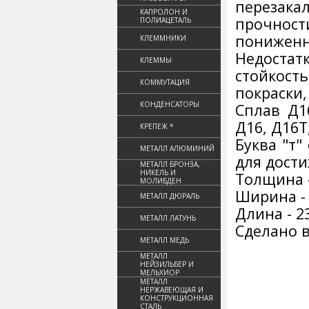
перезака
КАПРОЛОН И
прочнос
ПОЛИАЦЕТАЛЬ
пониженн
КЛЕММНИКИ
Недоста
КЛЕММЫ
стойкост
КОММУТАЦИЯ
покраски,
КОНДЕНСАТОРЫ
Сплав Д1
Д16, Д16Т
КРЕПЕЖ *
Буква "т"
МЕТАЛЛ АЛЮМИНИЙ
для дост
МЕТАЛЛ БРОНЗА,
НИКЕЛЬ И
Толщина 
МОЛИБДЕН
Ширина -
МЕТАЛЛ ДЮРАЛЬ
Длина - 2
МЕТАЛЛ ЛАТУНЬ
Сделано в
МЕТАЛЛ МЕДЬ
МЕТАЛЛ
НЕЙЗИЛЬБЕР И
МЕЛЬХИОР
МЕТАЛЛ
НЕРЖАВЕЮЩАЯ И
КОНСТРУКЦИОННАЯ
СТАЛЬ