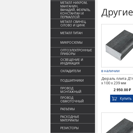
МЕТАЛЛ НИХРОМ,
МАНГАНИН,
Другие
ВАНАДИЙ, ФЕХРАЛЬ,
КОНСТАНТАН И
ПЕРМАЛЛОЙ
МЕТАЛЛ СВИНЕЦ,
ОЛОВО И ЦИНК
МЕТАЛЛ ТИТАН
МИКРОСХЕМЫ
ОПТОЭЛЕКТРОННЫЕ
ПРИБОРЫ
ОСВЕЩЕНИЕ И
ИНДИКАЦИЯ
в наличии
ОХЛАДИТЕЛИ
Дюраль плита Д16
ПОДШИПНИКИ
х 100 х 239 мм
ПРОВОД
2 950.00 ₽
МОНТАЖНЫЙ
ПРОВОД
Купить
ОБМОТОЧНЫЙ
РАЗЪЕМЫ
РАСХОДНЫЕ
МАТЕРИАЛЫ
РЕЗИСТОРЫ