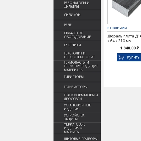
РЕЗОНАТОРЫ И
ФИЛЬТРЫ
СИЛИКОН
РЕЛЕ
в наличии
СКЛАДСКОЕ
Дюраль плита Д16
ОБОРУДОВАНИЕ
х 64 х 310 мм
СЧЕТЧИКИ
1 840.00 ₽
ТЕКСТОЛИТ И
Купить
СТЕКЛОТЕКСТОЛИТ
ТЕРМОПАСТЫ И
ТЕПЛОПРОВОДЯЩИЕ
МАТЕРИАЛЫ
ТИРИСТОРЫ
ТРАНЗИСТОРЫ
ТРАНСФОРМАТОРЫ и
ДРОССЕЛИ
УСТАНОВОЧНЫЕ
ИЗДЕЛИЯ
УСТРОЙСТВА
ЗАЩИТЫ
ФЕРРИТОВЫЕ
ИЗДЕЛИЯ и
МАГНИТЫ
ЩИТОВЫЕ ПРИБОРЫ