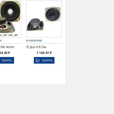
и
в наличии
 6W 4ohm
5ГДШ-9 8 Ом
64.45 ₽
1 105.81 ₽
Купить
Купить