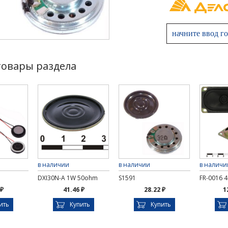
товары раздела
в наличии
в наличии
в наличи
DXI30N-A 1W 50ohm
S1591
FR-0016 
 ₽
41.46 ₽
28.22 ₽
1
ить
Купить
Купить