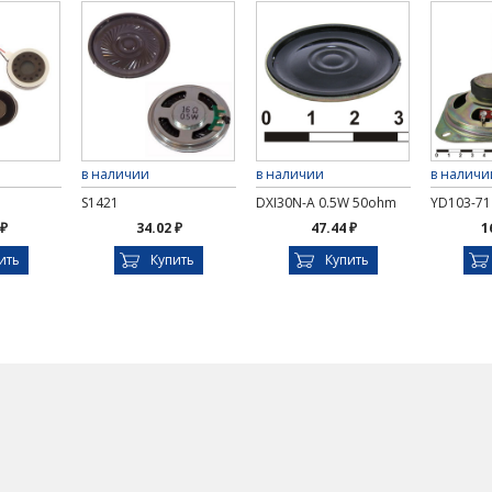
в наличии
в наличии
в наличи
S1421
DXI30N-A 0.5W 50ohm
YD103-71
 ₽
34.02 ₽
47.44 ₽
1
ить
Купить
Купить