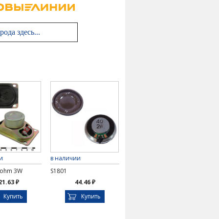
и
в наличии
4ohm 3W
S1801
21.63 ₽
44.46 ₽
Купить
Купить