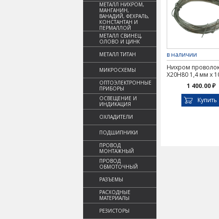
МЕТАЛЛ НИХРОМ,
МАНГАНИН,
ВАНАДИЙ, ФЕХРАЛЬ,
КОНСТАНТАН И
ПЕРМАЛЛОЙ
МЕТАЛЛ СВИНЕЦ,
ОЛОВО И ЦИНК
в наличии
МЕТАЛЛ ТИТАН
Нихром проволо
МИКРОСХЕМЫ
Х20Н80 1,4 мм х 1
ОПТОЭЛЕКТРОННЫЕ
1 400.00 ₽
ПРИБОРЫ
ОСВЕЩЕНИЕ И
Купить
ИНДИКАЦИЯ
ОХЛАДИТЕЛИ
ПОДШИПНИКИ
ПРОВОД
МОНТАЖНЫЙ
ПРОВОД
ОБМОТОЧНЫЙ
РАЗЪЕМЫ
РАСХОДНЫЕ
МАТЕРИАЛЫ
РЕЗИСТОРЫ