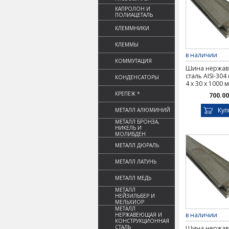
КАПРОЛОН И
ПОЛИАЦЕТАЛЬ
КЛЕММНИКИ
КЛЕММЫ
в наличии
КОММУТАЦИЯ
Шина нержа
сталь AISI-304
КОНДЕНСАТОРЫ
4 х 30 х 1000 
КРЕПЕЖ *
700.00
Куп
МЕТАЛЛ АЛЮМИНИЙ
МЕТАЛЛ БРОНЗА,
НИКЕЛЬ И
МОЛИБДЕН
МЕТАЛЛ ДЮРАЛЬ
МЕТАЛЛ ЛАТУНЬ
МЕТАЛЛ МЕДЬ
МЕТАЛЛ
НЕЙЗИЛЬБЕР И
МЕЛЬХИОР
МЕТАЛЛ
в наличии
НЕРЖАВЕЮЩАЯ И
КОНСТРУКЦИОННАЯ
СТАЛЬ
Шина нержа