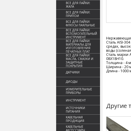
ВСЕ ДЛЯ ПАЙКИ:
ЖАЛА
ВСЕ ДЛЯ ПАЙКИ:
ПРИПОИ
ВСЕ ДЛЯ ПАЙКИ:
ФЛЮСЫ ПАЯЛЬНЫЕ
ВСЕ ДЛЯ ПАЙКИ:
ВСПОМОГАТЕЛЬНЫЙ
ИНСТРУМЕНТ
Нержавеющая с
ВСЕ ДЛЯ ПАЙКИ:
Сталь AISI-30
МАТЕРИАЛЫ ДЛЯ
средах, высо
ИЗГОТОВЛЕНИЯ
воды (соленая
ПЕЧАТНЫХ ПЛАТ
Сталь марки A
ВСЕ ДЛЯ ПАЙКИ:
08Х18Н10.
МАСЛА, СМАЗКИ И
ЗАЩИТНЫЕ
Толщина - 4 
ПОКРЫТИЯ
Ширина - 20 
Длина - 1000 
ДАТЧИКИ
ДИОДЫ
ИЗМЕРИТЕЛЬНЫЕ
ПРИБОРЫ
ИНСТРУМЕНТ
Другие 
ИСТОЧНИКИ
ПИТАНИЯ
КАБЕЛЬНАЯ
ПРОДУКЦИЯ
КАБЕЛЬНЫЕ
АКСЕССУАРЫ