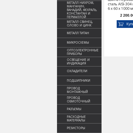
МЕТАЛЛ НИХРОМ,
сталь AISI-304
МАНГАНИН,
6 х 60 х 1000 
ВАНАДИЙ, ФЕХРАЛЬ,
КОНСТАНТАН И
2 200.0
ПЕРМАЛЛОЙ
МЕТАЛЛ СВИНЕЦ,
Куп
ОЛОВО И ЦИНК
МЕТАЛЛ ТИТАН
МИКРОСХЕМЫ
ОПТОЭЛЕКТРОННЫЕ
ПРИБОРЫ
ОСВЕЩЕНИЕ И
ИНДИКАЦИЯ
ОХЛАДИТЕЛИ
ПОДШИПНИКИ
ПРОВОД
МОНТАЖНЫЙ
ПРОВОД
ОБМОТОЧНЫЙ
РАЗЪЕМЫ
РАСХОДНЫЕ
МАТЕРИАЛЫ
РЕЗИСТОРЫ