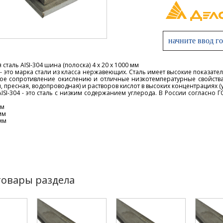
таль AISI-304 шина (полоска) 4 х 20 х 1000 мм
4 - это марка стали из класса нержавеющих. Сталь имеет высокие показат
кое сопротивление окислению и отличные низкотемпературные свойства
, пресная, водопроводная) и растворов кислот в высоких концентрациях (у
ISI-304 - это сталь с низким содержанием углерода. В России согласно Г
мм
мм
мм
товары раздела