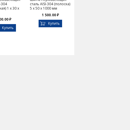
I-304
сталь AISI-304 (полоска)
ая) 1 х 30 х
5 х 50 х 1000 мм
1 500.00 ₽
00.00 ₽
Купить
Купить