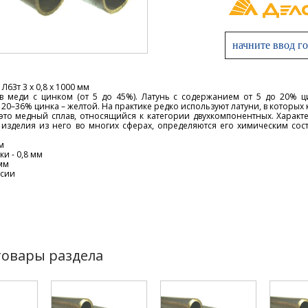
Л63т 3 х 0,8 х 1000 мм
ав меди с цинком (от 5 до 45%). Латунь с содержанием от 5 до 20% ц
20–36% цинка – желтой. На практике редко используют латуни, в которых
 это медный сплав, относящийся к категории двухкомпонентных. Харак
 изделия из него во многих сферах, определяются его химическим сос
м
и - 0,8 мм
мм
ссии
товары раздела