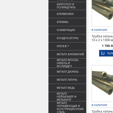
КАПРОЛОН И
ПОЛИАЦЕТАЛЬ
КЛЕММНИКИ
КЛЕММЫ
в наличии
КОММУТАЦИЯ
Трубка латунь
КОНДЕНСАТОРЫ
16 х 2 х 1000 
1 700.0
КРЕПЕЖ *
Куп
МЕТАЛЛ АЛЮМИНИЙ
МЕТАЛЛ БРОНЗА,
НИКЕЛЬ И
МОЛИБДЕН
МЕТАЛЛ ДЮРАЛЬ
МЕТАЛЛ ЛАТУНЬ
МЕТАЛЛ МЕДЬ
МЕТАЛЛ
НЕЙЗИЛЬБЕР И
МЕЛЬХИОР
МЕТАЛЛ
в наличии
НЕРЖАВЕЮЩАЯ И
КОНСТРУКЦИОННАЯ
Трубка латунь
СТАЛЬ