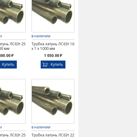
и
в наличии
атунь ЛС63т 25
Трубка латунь ЛС63т 16
000 мм
х 1 х 1000 мм
800.00 ₽
1 050.00 ₽
Купить
Купить
и
в наличии
атунь ЛС63т 25
Трубка латунь ЛС63т 22