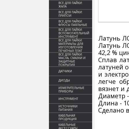
ВСЕ ДЛЯ ПАЙКИ:
ЖАЛА
ВСЕ ДЛЯ ПАЙКИ:
ПРИПОИ
ВСЕ ДЛЯ ПАЙКИ:
ФЛЮСЫ ПАЯЛЬНЫЕ
ВСЕ ДЛЯ ПАЙКИ:
ВСПОМОГАТЕЛЬНЫЙ
Латунь ЛС
ИНСТРУМЕНТ
ВСЕ ДЛЯ ПАЙКИ:
Латунь ЛС
МАТЕРИАЛЫ ДЛЯ
ИЗГОТОВЛЕНИЯ
42,2 % ци
ПЕЧАТНЫХ ПЛАТ
ВСЕ ДЛЯ ПАЙКИ:
Сплав ла
МАСЛА, СМАЗКИ И
ЗАЩИТНЫЕ
ПОКРЫТИЯ
латуней 
ДАТЧИКИ
и электр
легче об
ДИОДЫ
вязнет и 
ИЗМЕРИТЕЛЬНЫЕ
ПРИБОРЫ
Диаметр -
ИНСТРУМЕНТ
Длина - 1
ИСТОЧНИКИ
Сделано в
ПИТАНИЯ
КАБЕЛЬНАЯ
ПРОДУКЦИЯ
КАБЕЛЬНЫЕ
АКСЕССУАРЫ