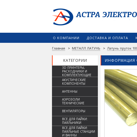
О КОМПАНИИ
ДОСТАВКА И ОПЛАТА
Главная
>
МЕТАЛЛ ЛАТУНЬ
>
Латунь пруток 10
КАТЕГОРИИ
ИНФОРМАЦИЯ 
3D ПРИНТЕРЫ,
РАСХОДНИКИ И
КОМПЛЕКТУЮЩИЕ
АКУСТИЧЕСКИЕ
КОМПОНЕНТЫ
АНТЕННЫ
АЭРОЗОЛИ
ТЕХНИЧЕСКИЕ
ВЕНТИЛЯТОРЫ
ВСЕ ДЛЯ ПАЙКИ:
ПАЯЛЬНИКИ
ВСЕ ДЛЯ ПАЙКИ:
ПАЯЛЬНЫЕ СТАНЦИИ
И ВАННЫ