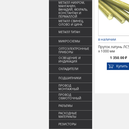
МЕТАЛЛ НИХРОМ,
МАНГАНИН,
ВАНАДИЙ, ФЕХРАЛЬ,
КОНСТАНТАН И
ПЕРМАЛЛОЙ
МЕТАЛЛ СВИНЕЦ,
ОЛОВО И ЦИНК
МЕТАЛЛ ТИТАН
в наличии
МИКРОСХЕМЫ
Пруток латунь ЛС
ОПТОЭЛЕКТРОННЫЕ
х 1000 мм
ПРИБОРЫ
1 350.00 ₽
ОСВЕЩЕНИЕ И
ИНДИКАЦИЯ
Купить
ОХЛАДИТЕЛИ
ПОДШИПНИКИ
ПРОВОД
МОНТАЖНЫЙ
ПРОВОД
ОБМОТОЧНЫЙ
РАЗЪЕМЫ
РАСХОДНЫЕ
МАТЕРИАЛЫ
РЕЗИСТОРЫ