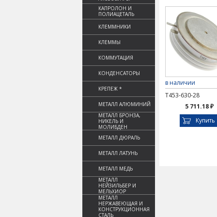
КАПРОЛОН И
ПОЛИАЦЕТАЛЬ
КЛЕММНИКИ
КЛЕММЫ
КОММУТАЦИЯ
КОНДЕНСАТОРЫ
в наличии
КРЕПЕЖ *
Т453-630-28
МЕТАЛЛ АЛЮМИНИЙ
5 711.18 ₽
МЕТАЛЛ БРОНЗА,
Купить
НИКЕЛЬ И
МОЛИБДЕН
МЕТАЛЛ ДЮРАЛЬ
МЕТАЛЛ ЛАТУНЬ
МЕТАЛЛ МЕДЬ
МЕТАЛЛ
НЕЙЗИЛЬБЕР И
МЕЛЬХИОР
МЕТАЛЛ
НЕРЖАВЕЮЩАЯ И
КОНСТРУКЦИОННАЯ
СТАЛЬ