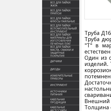
ВСЕ ДЛЯ ПАЙКИ:
ЖАЛА
ВСЕ ДЛЯ ПАЙКИ:
ПРИПОИ
ВСЕ ДЛЯ ПАЙКИ:
ФЛЮСЫ ПАЯЛЬНЫЕ
ВСЕ ДЛЯ ПАЙКИ:
ВСПОМОГАТЕЛЬНЫЙ
Труба Д16
ИНСТРУМЕНТ
ВСЕ ДЛЯ ПАЙКИ:
Труба дюр
МАТЕРИАЛЫ ДЛЯ
ИЗГОТОВЛЕНИЯ
"Т" в ма
ПЕЧАТНЫХ ПЛАТ
ВСЕ ДЛЯ ПАЙКИ:
естествен
МАСЛА, СМАЗКИ И
ЗАЩИТНЫЕ
ПОКРЫТИЯ
Один из 
ДАТЧИКИ
изделий.
коррози
ДИОДЫ
потемнен
ИЗМЕРИТЕЛЬНЫЕ
ПРИБОРЫ
Достато
ИНСТРУМЕНТ
настольн
ИСТОЧНИКИ
сваривани
ПИТАНИЯ
Внешний 
КАБЕЛЬНАЯ
ПРОДУКЦИЯ
Толщина с
КАБЕЛЬНЫЕ
АКСЕССУАРЫ