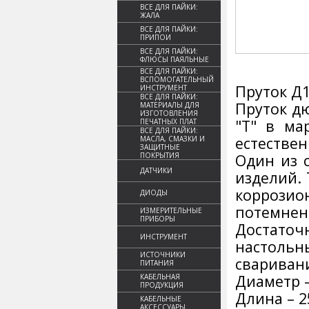
ВСЕ ДЛЯ ПАЙКИ:
ЖАЛА
ВСЕ ДЛЯ ПАЙКИ:
ПРИПОИ
ВСЕ ДЛЯ ПАЙКИ:
ФЛЮСЫ ПАЯЛЬНЫЕ
ВСЕ ДЛЯ ПАЙКИ:
ВСПОМОГАТЕЛЬНЫЙ
Пруток Д1
ИНСТРУМЕНТ
ВСЕ ДЛЯ ПАЙКИ:
Пруток дю
МАТЕРИАЛЫ ДЛЯ
ИЗГОТОВЛЕНИЯ
"Т" в ма
ПЕЧАТНЫХ ПЛАТ
ВСЕ ДЛЯ ПАЙКИ:
естествен
МАСЛА, СМАЗКИ И
ЗАЩИТНЫЕ
ПОКРЫТИЯ
Один из 
ДАТЧИКИ
изделий.
коррози
ДИОДЫ
потемнен
ИЗМЕРИТЕЛЬНЫЕ
ПРИБОРЫ
Достато
ИНСТРУМЕНТ
настольн
ИСТОЧНИКИ
сваривани
ПИТАНИЯ
Диаметр 
КАБЕЛЬНАЯ
ПРОДУКЦИЯ
Длина – 2
КАБЕЛЬНЫЕ
АКСЕССУАРЫ