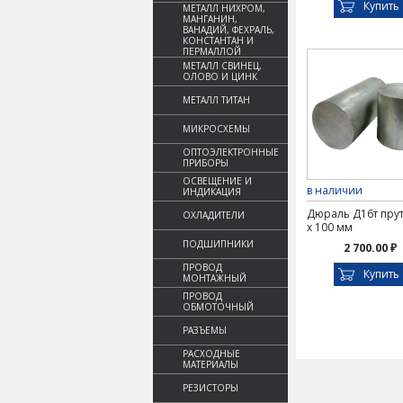
Купить
МЕТАЛЛ НИХРОМ,
МАНГАНИН,
ВАНАДИЙ, ФЕХРАЛЬ,
КОНСТАНТАН И
ПЕРМАЛЛОЙ
МЕТАЛЛ СВИНЕЦ,
ОЛОВО И ЦИНК
МЕТАЛЛ ТИТАН
МИКРОСХЕМЫ
ОПТОЭЛЕКТРОННЫЕ
ПРИБОРЫ
ОСВЕЩЕНИЕ И
в наличии
ИНДИКАЦИЯ
Дюраль Д16т прут
ОХЛАДИТЕЛИ
х 100 мм
ПОДШИПНИКИ
2 700.00 ₽
ПРОВОД
Купить
МОНТАЖНЫЙ
ПРОВОД
ОБМОТОЧНЫЙ
РАЗЪЕМЫ
РАСХОДНЫЕ
МАТЕРИАЛЫ
РЕЗИСТОРЫ