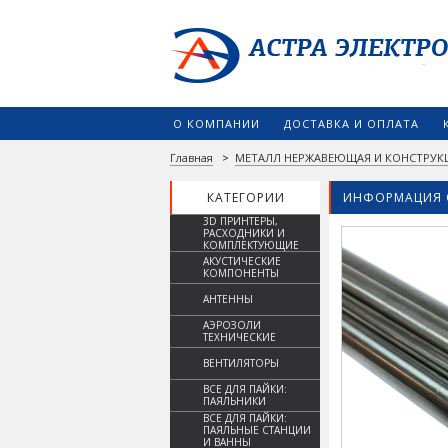
О КОМПАНИИ
ДОСТАВКА И ОПЛАТА
Главная
>
МЕТАЛЛ НЕРЖАВЕЮЩАЯ И КОНСТРУК
КАТЕГОРИИ
ИНФОРМАЦИЯ 
3D ПРИНТЕРЫ,
РАСХОДНИКИ И
КОМПЛЕКТУЮЩИЕ
АКУСТИЧЕСКИЕ
КОМПОНЕНТЫ
АНТЕННЫ
АЭРОЗОЛИ
ТЕХНИЧЕСКИЕ
ВЕНТИЛЯТОРЫ
ВСЕ ДЛЯ ПАЙКИ:
ПАЯЛЬНИКИ
ВСЕ ДЛЯ ПАЙКИ:
ПАЯЛЬНЫЕ СТАНЦИИ
И ВАННЫ