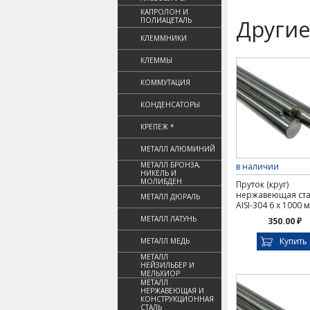
КАПРОЛОН И
Другие
ПОЛИАЦЕТАЛЬ
КЛЕММНИКИ
КЛЕММЫ
КОММУТАЦИЯ
КОНДЕНСАТОРЫ
КРЕПЕЖ *
МЕТАЛЛ АЛЮМИНИЙ
МЕТАЛЛ БРОНЗА,
в наличии
НИКЕЛЬ И
МОЛИБДЕН
Пруток (круг)
нержавеющая ст
МЕТАЛЛ ДЮРАЛЬ
AISI-304 6 х 1000 
МЕТАЛЛ ЛАТУНЬ
350.00 ₽
Купить
МЕТАЛЛ МЕДЬ
МЕТАЛЛ
НЕЙЗИЛЬБЕР И
МЕЛЬХИОР
МЕТАЛЛ
НЕРЖАВЕЮЩАЯ И
КОНСТРУКЦИОННАЯ
СТАЛЬ