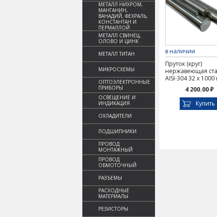
МЕТАЛЛ НИХРОМ,
МАНГАНИН,
ВАНАДИЙ, ФЕХРАЛЬ,
КОНСТАНТАН И
ПЕРМАЛЛОЙ
МЕТАЛЛ СВИНЕЦ,
ОЛОВО И ЦИНК
в наличии
МЕТАЛЛ ТИТАН
Пруток (круг)
МИКРОСХЕМЫ
нержавеющая ст
AISI-304 32 х 1000
ОПТОЭЛЕКТРОННЫЕ
ПРИБОРЫ
4 200.00 ₽
ОСВЕЩЕНИЕ И
Купить
ИНДИКАЦИЯ
ОХЛАДИТЕЛИ
ПОДШИПНИКИ
ПРОВОД
МОНТАЖНЫЙ
ПРОВОД
ОБМОТОЧНЫЙ
РАЗЪЕМЫ
РАСХОДНЫЕ
МАТЕРИАЛЫ
РЕЗИСТОРЫ