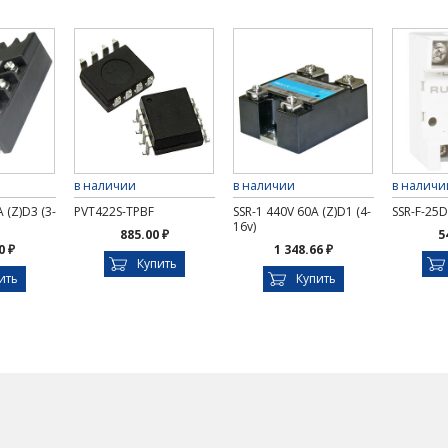
в наличии
в наличии
в наличи
 (Z)D3 (3-
PVT422S-TPBF
SSR-1 440V 60A (Z)D1 (4-
SSR-F-25
16v)
885.00 ₽
5
0 ₽
1 348.66 ₽
Купить
ить
Купить