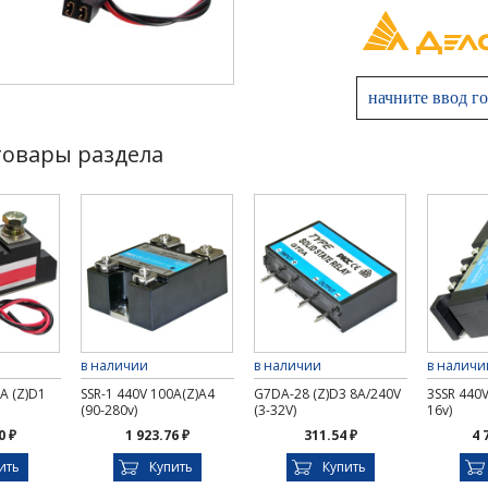
товары раздела
в наличии
в наличии
в наличи
A (Z)D1
SSR-1 440V 100A(Z)A4
G7DA-28 (Z)D3 8A/240V
3SSR 440V
(90-280v)
(3-32V)
16v)
0 ₽
1 923.76 ₽
311.54 ₽
4 
ить
Купить
Купить