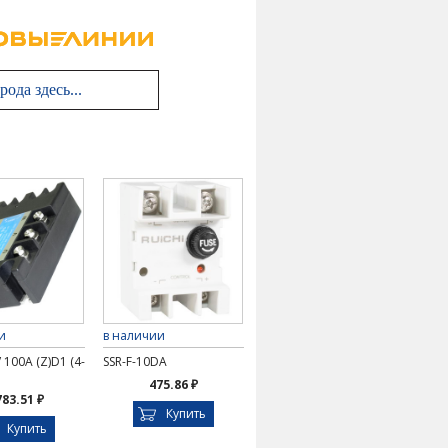
и
в наличии
 100A (Z)D1 (4-
SSR-F-10DA
475.86 ₽
783.51 ₽
Купить
Купить