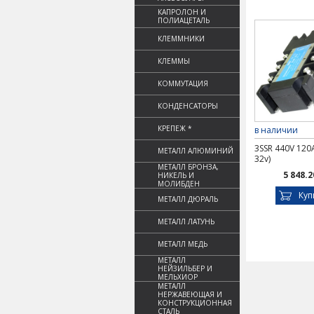
КАПРОЛОН И
ПОЛИАЦЕТАЛЬ
КЛЕММНИКИ
КЛЕММЫ
КОММУТАЦИЯ
КОНДЕНСАТОРЫ
КРЕПЕЖ *
в наличии
3SSR 440V 120A
МЕТАЛЛ АЛЮМИНИЙ
32v)
МЕТАЛЛ БРОНЗА,
5 848.2
НИКЕЛЬ И
МОЛИБДЕН
Куп
МЕТАЛЛ ДЮРАЛЬ
МЕТАЛЛ ЛАТУНЬ
МЕТАЛЛ МЕДЬ
МЕТАЛЛ
НЕЙЗИЛЬБЕР И
МЕЛЬХИОР
МЕТАЛЛ
НЕРЖАВЕЮЩАЯ И
КОНСТРУКЦИОННАЯ
СТАЛЬ