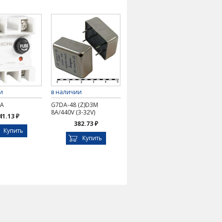
и
в наличии
DA
G7DA-48 (Z)D3M
8A/440V (3-32V)
41.13 ₽
382.73 ₽
Купить
Купить