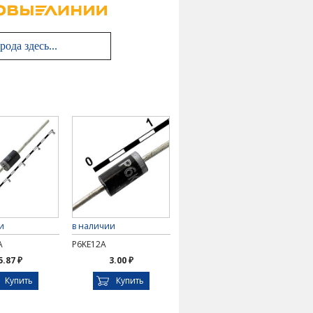
и
в наличии
A
P6KE12A
5.87 ₽
3.00 ₽
Купить
Купить