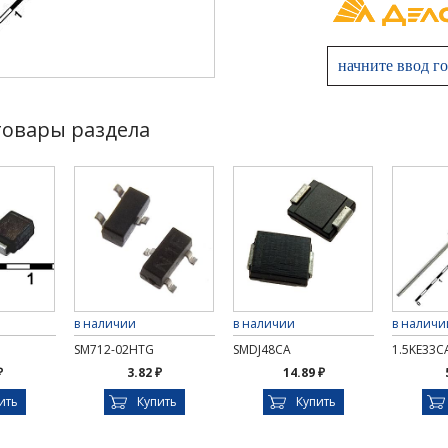
товары раздела
в наличии
в наличии
в наличи
SM712-02HTG
SMDJ48CA
1.5KE33C
₽
3.82 ₽
14.89 ₽
ить
Купить
Купить