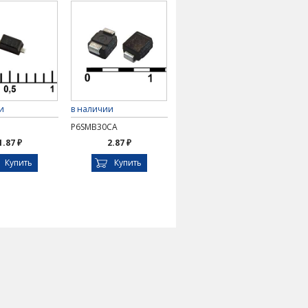
и
в наличии
P6SMB30CA
1.87 ₽
2.87 ₽
Купить
Купить