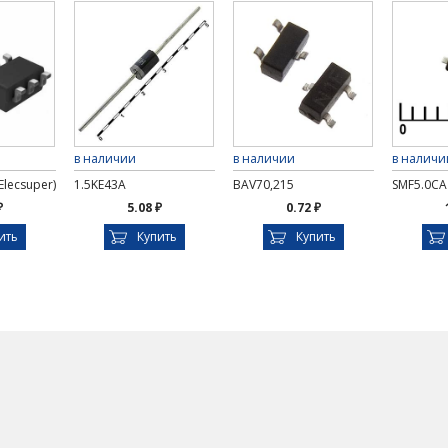
в наличии
в наличии
в наличи
Elecsuper)
1.5KE43A
BAV70,215
SMF5.0CA
₽
5.08 ₽
0.72 ₽
ить
Купить
Купить