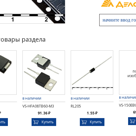
товары раздела
п
изо
в наличи
в наличии
в наличии
VS-150EB
VS-HFA08TB60-M3
RL205
6
₽
91.36 ₽
1.55 ₽
ить
Купить
Купить