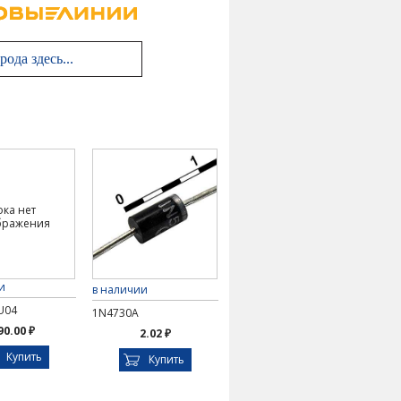
ока нет
бражения
и
в наличии
U04
1N4730A
90.00 ₽
2.02 ₽
Купить
Купить