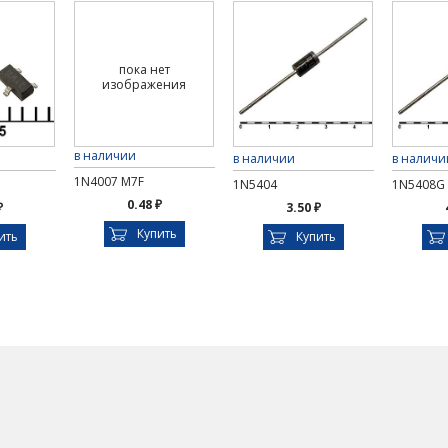
пока нет
изображения
в наличии
в наличии
в наличи
1N4007 M7F
1N5404
1N5408G
0.48 ₽
₽
3.50 ₽
Купить
ить
Купить