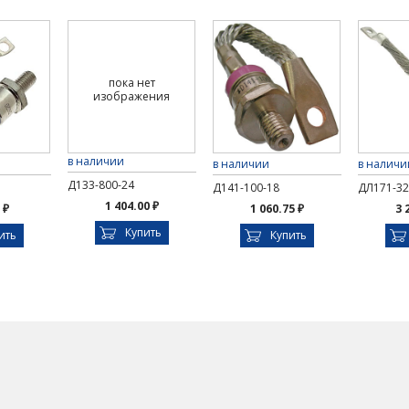
пока нет
изображения
в наличии
в наличии
в наличи
Д133-800-24
Д141-100-18
ДЛ171-32
1 404.00 ₽
 ₽
1 060.75 ₽
3 
Купить
ить
Купить