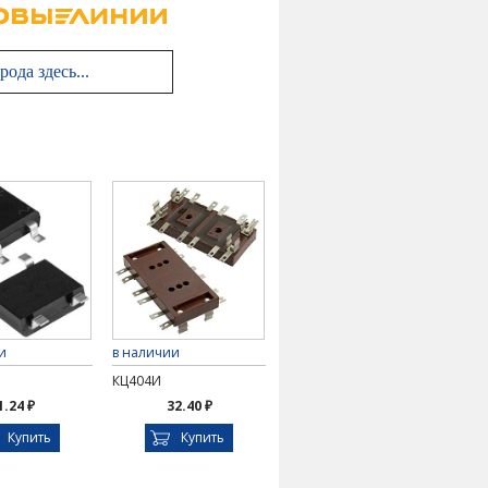
и
в наличии
КЦ404И
1.24 ₽
32.40 ₽
Купить
Купить