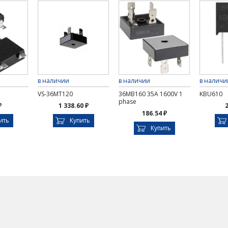
в наличии
в наличии
в наличи
VS-36MT120
36MB160 35А 1600V 1
KBU610
phase
₽
1 338.60 ₽
2
186.54 ₽
ить
Купить
Купить