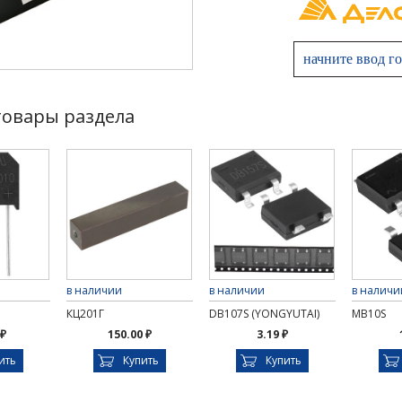
товары раздела
в наличии
в наличии
в наличи
КЦ201Г
DB107S (YONGYUTAI)
MB10S
 ₽
150.00 ₽
3.19 ₽
ить
Купить
Купить