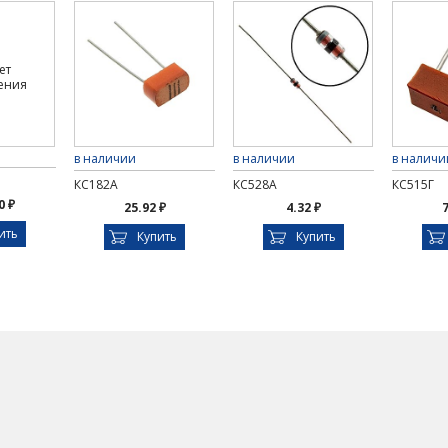
ет
ения
в наличии
в наличии
в наличи
КС182А
КС528А
КС515Г
0 ₽
25.92 ₽
4.32 ₽
7
ить
Купить
Купить