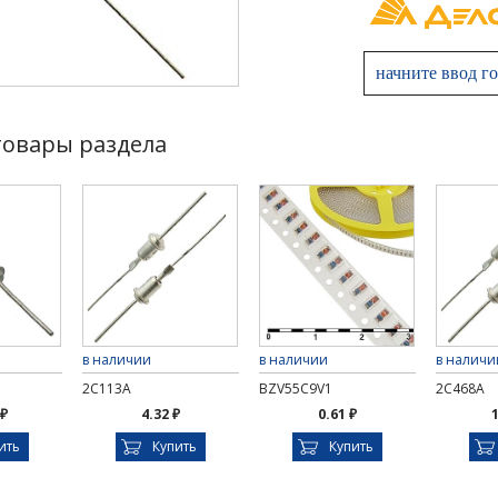
товары раздела
в наличии
в наличии
в наличи
2С113А
BZV55C9V1
2С468А
 ₽
4.32 ₽
0.61 ₽
1
ить
Купить
Купить