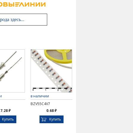
и
в наличии
BZV55C4V7
7.28 ₽
0.68 ₽
Купить
Купить