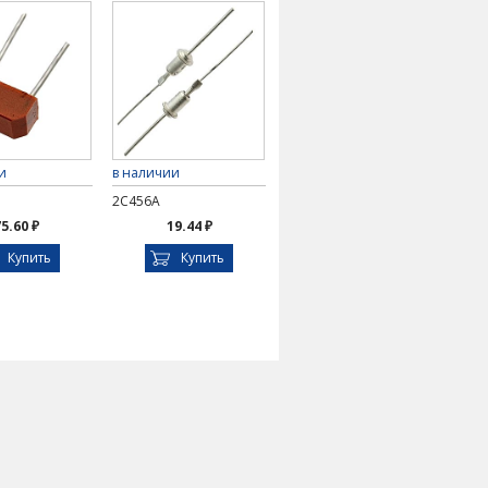
и
в наличии
2С456А
5.60 ₽
19.44 ₽
Купить
Купить