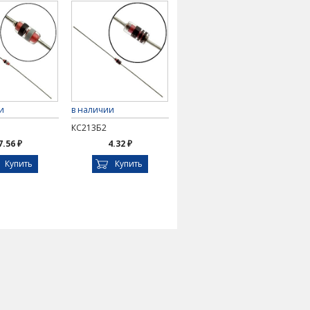
и
в наличии
КС213Б2
7.56 ₽
4.32 ₽
Купить
Купить