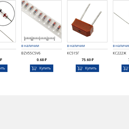
в наличии
в наличии
в наличи
BZV55C5V6
КС515Г
КС222Ж
 ₽
0.68 ₽
75.60 ₽
ить
Купить
Купить