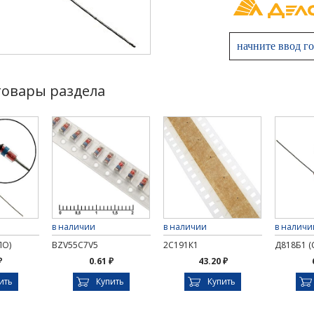
товары раздела
в наличии
в наличии
в наличи
ЛО)
BZV55C7V5
2С191К1
Д818Б1 (
₽
0.61 ₽
43.20 ₽
ить
Купить
Купить