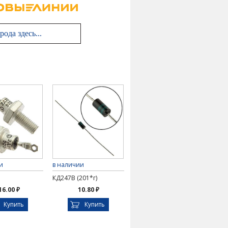
и
в наличии
КД247В (201*г)
16.00 ₽
10.80 ₽
Купить
Купить