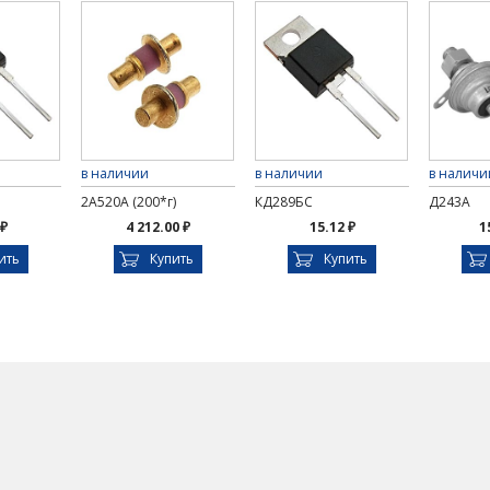
в наличии
в наличии
в наличи
2А520А (200*г)
КД289БС
Д243А
 ₽
4 212.00 ₽
15.12 ₽
1
ить
Купить
Купить