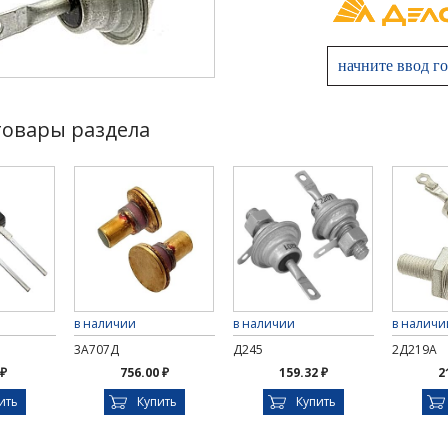
товары раздела
в наличии
в наличии
в наличи
3А707Д
Д245
2Д219А
 ₽
756.00 ₽
159.32 ₽
2
ить
Купить
Купить