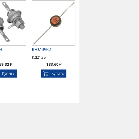
и
в наличии
КД213Б
59.32 ₽
183.60 ₽
Купить
Купить