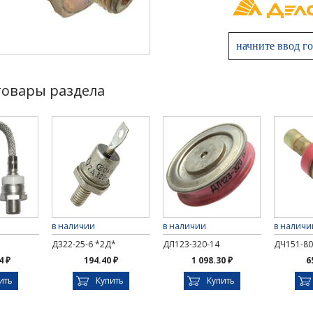
товары раздела
в наличии
в наличии
в наличи
Д322-25-6 *2Д*
ДЛ123-320-14
ДЧ151-80
4 ₽
194.40 ₽
1 098.30 ₽
6
ить
Купить
Купить