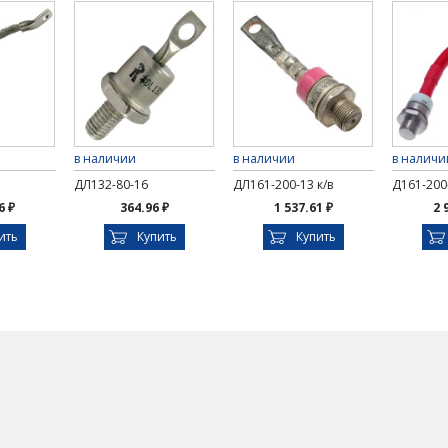
в наличии
в наличии
в наличи
ДЛ132-80-16
ДЛ161-200-13 к/в
Д161-200-
6 ₽
364.96 ₽
1 537.61 ₽
2 
ить
Купить
Купить