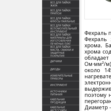
ВСЕ ДЛЯ ПАЙКИ:
ЖАЛА
ВСЕ ДЛЯ ПАЙКИ:
ПРИПОИ
ВСЕ ДЛЯ ПАЙКИ:
ФЛЮСЫ ПАЯЛЬНЫЕ
ВСЕ ДЛЯ ПАЙКИ:
ВСПОМОГАТЕЛЬНЫЙ
Фехраль п
ИНСТРУМЕНТ
ВСЕ ДЛЯ ПАЙКИ:
Фехраль 
МАТЕРИАЛЫ ДЛЯ
ИЗГОТОВЛЕНИЯ
хрома. Б
ПЕЧАТНЫХ ПЛАТ
ВСЕ ДЛЯ ПАЙКИ:
хрома сод
МАСЛА, СМАЗКИ И
ЗАЩИТНЫЕ
ПОКРЫТИЯ
обладает
ДАТЧИКИ
Ом·мм²/м)
около 14
ДИОДЫ
нагреват
ИЗМЕРИТЕЛЬНЫЕ
ПРИБОРЫ
электрон
ИНСТРУМЕНТ
выдержи
ИСТОЧНИКИ
поэтому 
ПИТАНИЯ
перегора
КАБЕЛЬНАЯ
ПРОДУКЦИЯ
Диаметр -
КАБЕЛЬНЫЕ
АКСЕССУАРЫ