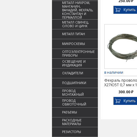
250.00 ₽
МЕТАЛЛ НИХРОМ,
МАНГАНИН,
Купить
ВАНАДИЙ, ФЕХРАЛЬ,
КОНСТАНТАН И
ПЕРМАЛЛОЙ
МЕТАЛЛ СВИНЕЦ,
ОЛОВО И ЦИНК
МЕТАЛЛ ТИТАН
МИКРОСХЕМЫ
ОПТОЭЛЕКТРОННЫЕ
ПРИБОРЫ
ОСВЕЩЕНИЕ И
ИНДИКАЦИЯ
в наличии
ОХЛАДИТЕЛИ
Фехраль проволо
ПОДШИПНИКИ
Х27Ю5Т 0,7 мм х 
ПРОВОД
300.00 ₽
МОНТАЖНЫЙ
Купить
ПРОВОД
ОБМОТОЧНЫЙ
РАЗЪЕМЫ
РАСХОДНЫЕ
МАТЕРИАЛЫ
РЕЗИСТОРЫ