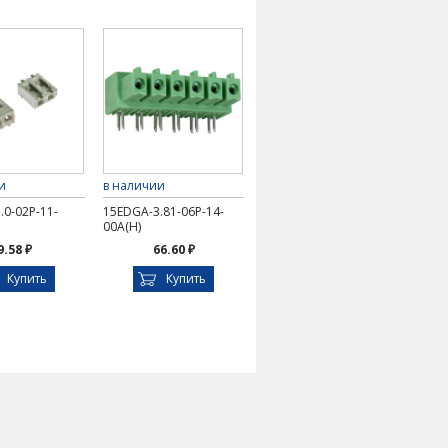
и
в наличии
.0-02P-11-
15EDGA-3.81-06P-14-
00A(H)
9.58 ₽
66.60 ₽
Купить
Купить