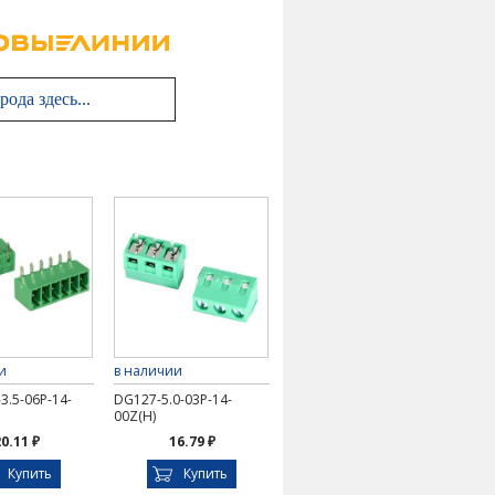
и
в наличии
3.5-06P-14-
DG127-5.0-03P-14-
00Z(H)
0.11 ₽
16.79 ₽
Купить
Купить