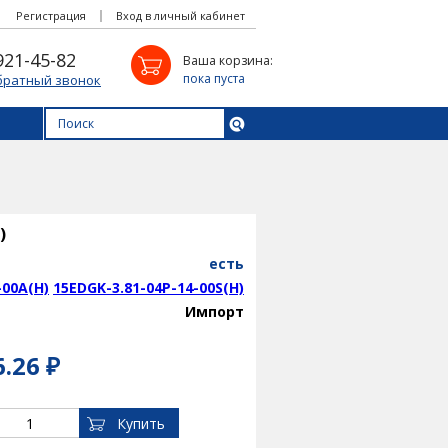
Регистрация
Вход в личный кабинет
921-45-82
Ваша корзина:
пока пуста
братный звонок
)
есть
-00A(H)
15EDGK-3.81-04P-14-00S(H)
Импорт
6.26 ₽