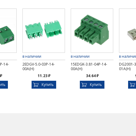
в наличии
в наличии
в наличи
P-14-
2EDGV-5.0-03P-14-
15EDGK-3.81-04P-14-
DG2001-3
00A(H)
00A(H)
01A(H)
 ₽
11.23 ₽
34.64 ₽
ить
Купить
Купить