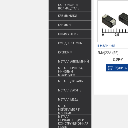
КАПРОЛОН И
ПОЛИАЦЕТАЛЬ
КЛЕММНИКИ
КЛЕММЫ
КОММУТАЦИЯ
КОНДЕНСАТОРЫ
в наличии
КРЕПЕЖ *
SMAJ22A (RP)
2.39 ₽
МЕТАЛЛ АЛЮМИНИЙ
Купить
МЕТАЛЛ БРОНЗА,
НИКЕЛЬ И
МОЛИБДЕН
МЕТАЛЛ ДЮРАЛЬ
МЕТАЛЛ ЛАТУНЬ
МЕТАЛЛ МЕДЬ
МЕТАЛЛ
НЕЙЗИЛЬБЕР И
МЕЛЬХИОР
МЕТАЛЛ
НЕРЖАВЕЮЩАЯ И
КОНСТРУКЦИОННАЯ
СТАЛЬ