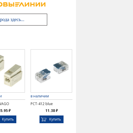
и
в наличии
 WAGO
PCT-412 blue
5.95 ₽
11.38 ₽
Купить
Купить