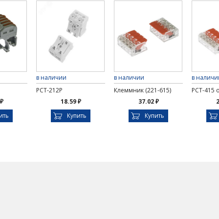
в наличии
в наличии
в наличи
PCT-212P
Клеммник (221-615)
PCT-415 
 ₽
18.59 ₽
37.02 ₽
2
ить
Купить
Купить