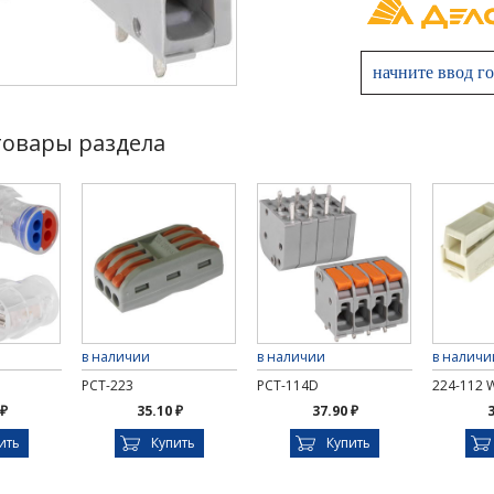
товары раздела
в наличии
в наличии
в наличи
PCT-223
PCT-114D
224-112
 ₽
35.10 ₽
37.90 ₽
3
ить
Купить
Купить