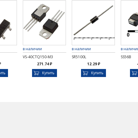
в наличии
в наличии
в наличи
VS-40CTQ150-M3
SR5100L
SS56B
₽
271.74 ₽
12.29 ₽
ить
Купить
Купить