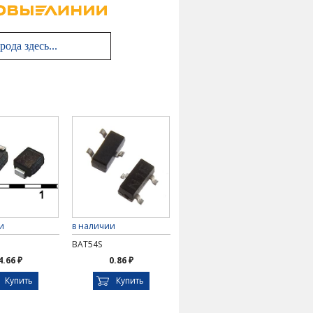
и
в наличии
BAT54S
4.66 ₽
0.86 ₽
Купить
Купить