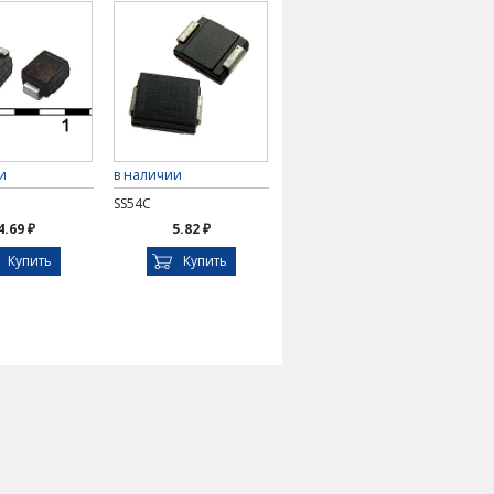
и
в наличии
SS54C
4.69 ₽
5.82 ₽
Купить
Купить