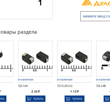
товары раздела
в наличии
в наличии
в наличи
SSL16A
SS16 (KUU)
SSL24B
₽
2.32 ₽
1.13 ₽
ить
Купить
Купить