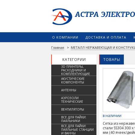
О КОМПАНИИ
ДОСТАВКА И ОПЛАТА
Главная
>
МЕТАЛЛ НЕРЖАВЕЮЩАЯ И КОНСТРУК
КАТЕГОРИИ
ТОВАРЫ
3D ПРИНТЕРЫ,
РАСХОДНИКИ И
КОМПЛЕКТУЮЩИЕ
АКУСТИЧЕСКИЕ
КОМПОНЕНТЫ
АНТЕННЫ
АЭРОЗОЛИ
ТЕХНИЧЕСКИЕ
ВЕНТИЛЯТОРЫ
в наличии
ВСЕ ДЛЯ ПАЙКИ:
ПАЯЛЬНИКИ
Сетка из нержав
ВСЕ ДЛЯ ПАЙКИ:
стали SS304 300 х
ПАЯЛЬНЫЕ СТАНЦИИ
мм (40 ячеек/дюй
И ВАННЫ