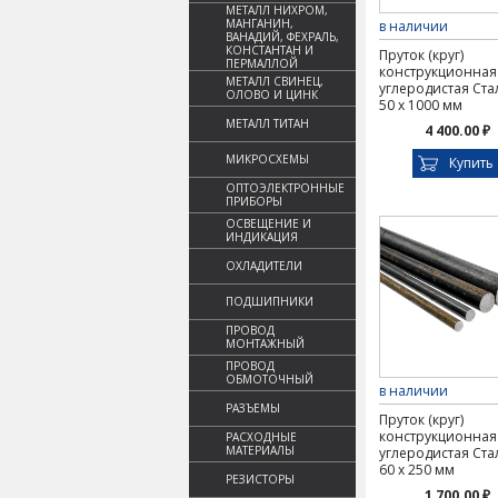
МЕТАЛЛ НИХРОМ,
МАНГАНИН,
в наличии
ВАНАДИЙ, ФЕХРАЛЬ,
КОНСТАНТАН И
Пруток (круг)
ПЕРМАЛЛОЙ
конструкционная
МЕТАЛЛ СВИНЕЦ,
углеродистая Ста
ОЛОВО И ЦИНК
50 х 1000 мм
МЕТАЛЛ ТИТАН
4 400.00 ₽
МИКРОСХЕМЫ
Купить
ОПТОЭЛЕКТРОННЫЕ
ПРИБОРЫ
ОСВЕЩЕНИЕ И
ИНДИКАЦИЯ
ОХЛАДИТЕЛИ
ПОДШИПНИКИ
ПРОВОД
МОНТАЖНЫЙ
ПРОВОД
ОБМОТОЧНЫЙ
в наличии
РАЗЪЕМЫ
Пруток (круг)
конструкционная
РАСХОДНЫЕ
МАТЕРИАЛЫ
углеродистая Ста
60 х 250 мм
РЕЗИСТОРЫ
1 700.00 ₽