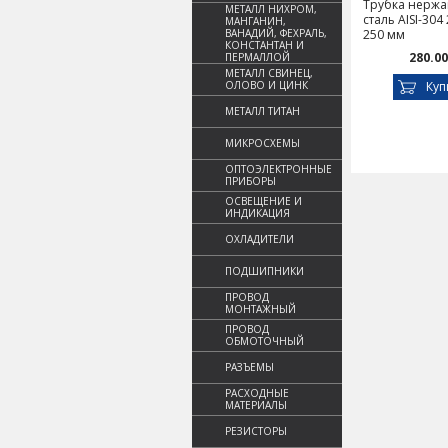
Трубка нерж
МЕТАЛЛ НИХРОМ,
сталь AISI-304 
МАНГАНИН,
ВАНАДИЙ, ФЕХРАЛЬ,
250 мм
КОНСТАНТАН И
280.00
ПЕРМАЛЛОЙ
МЕТАЛЛ СВИНЕЦ,
ОЛОВО И ЦИНК
Куп
МЕТАЛЛ ТИТАН
МИКРОСХЕМЫ
ОПТОЭЛЕКТРОННЫЕ
ПРИБОРЫ
ОСВЕЩЕНИЕ И
ИНДИКАЦИЯ
ОХЛАДИТЕЛИ
ПОДШИПНИКИ
ПРОВОД
МОНТАЖНЫЙ
ПРОВОД
ОБМОТОЧНЫЙ
РАЗЪЕМЫ
РАСХОДНЫЕ
МАТЕРИАЛЫ
РЕЗИСТОРЫ