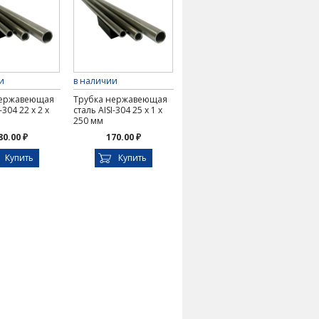
и
в наличии
нержавеющая
Трубка нержавеющая
-304 22 х 2 х
сталь AISI-304 25 х 1 х
250 мм
80.00 ₽
170.00 ₽
Купить
Купить