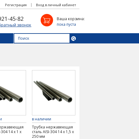
Регистрация
Вход в личный кабинет
921-45-82
Ваша корзина:
пока пуста
братный звонок
и
в наличии
нержавеющая
Трубка нержавеющая
-304 14 х 1 х
сталь AISI-304 14 х 1,5 х
250 мм