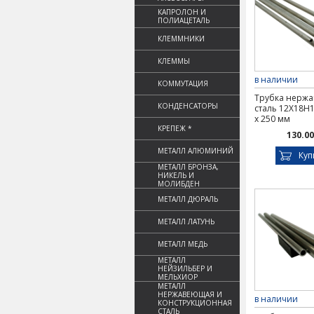
КАПРОЛОН И
ПОЛИАЦЕТАЛЬ
КЛЕММНИКИ
КЛЕММЫ
в наличии
КОММУТАЦИЯ
Трубка нерж
КОНДЕНСАТОРЫ
сталь 12Х18Н10
х 250 мм
КРЕПЕЖ *
130.00
МЕТАЛЛ АЛЮМИНИЙ
Куп
МЕТАЛЛ БРОНЗА,
НИКЕЛЬ И
МОЛИБДЕН
МЕТАЛЛ ДЮРАЛЬ
МЕТАЛЛ ЛАТУНЬ
МЕТАЛЛ МЕДЬ
МЕТАЛЛ
НЕЙЗИЛЬБЕР И
МЕЛЬХИОР
МЕТАЛЛ
НЕРЖАВЕЮЩАЯ И
в наличии
КОНСТРУКЦИОННАЯ
СТАЛЬ