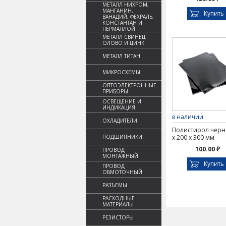
МЕТАЛЛ НИХРОМ,
МАНГАНИН,
Купить
ВАНАДИЙ, ФЕХРАЛЬ,
КОНСТАНТАН И
ПЕРМАЛЛОЙ
МЕТАЛЛ СВИНЕЦ,
ОЛОВО И ЦИНК
МЕТАЛЛ ТИТАН
МИКРОСХЕМЫ
ОПТОЭЛЕКТРОННЫЕ
ПРИБОРЫ
ОСВЕЩЕНИЕ И
ИНДИКАЦИЯ
в наличии
ОХЛАДИТЕЛИ
Полистирол черн
ПОДШИПНИКИ
х 200 х 300 мм
100.00 ₽
ПРОВОД
МОНТАЖНЫЙ
Купить
ПРОВОД
ОБМОТОЧНЫЙ
РАЗЪЕМЫ
РАСХОДНЫЕ
МАТЕРИАЛЫ
РЕЗИСТОРЫ