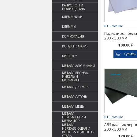
КАПРОЛОН И
ПОЛИАЦЕТАЛЬ
КЛЕММНИКИ
в наличии
КЛЕММЫ
Полистирол белы
КОММУТАЦИЯ
200 х 300 мм
100.00 ₽
КОНДЕНСАТОРЫ
Купить
КРЕПЕЖ *
МЕТАЛЛ АЛЮМИНИЙ
МЕТАЛЛ БРОНЗА,
НИКЕЛЬ И
МОЛИБДЕН
МЕТАЛЛ ДЮРАЛЬ
МЕТАЛЛ ЛАТУНЬ
МЕТАЛЛ МЕДЬ
МЕТАЛЛ
в наличии
НЕЙЗИЛЬБЕР И
МЕЛЬХИОР
ABS пластик черн
МЕТАЛЛ
НЕРЖАВЕЮЩАЯ И
200 х 300 мм
КОНСТРУКЦИОННАЯ
СТАЛЬ
120.00 ₽