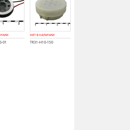
личии
нет в наличии
6-01
TR31-H10-150