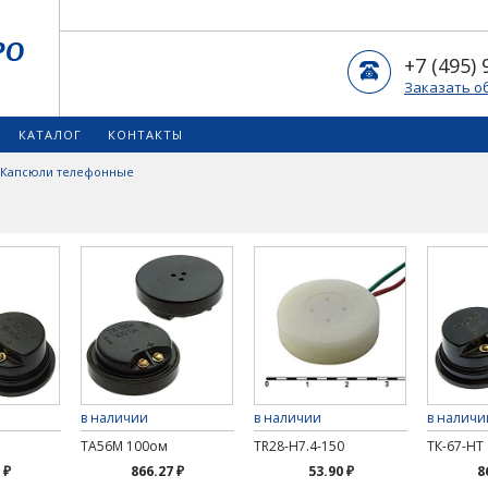
+7 (495) 
Заказать о
КАТАЛОГ
КОНТАКТЫ
Капсюли телефонные
в наличии
в наличии
в наличи
ТА56М 100ом
TR28-H7.4-150
ТК-67-НТ
 ₽
866.27 ₽
53.90 ₽
8