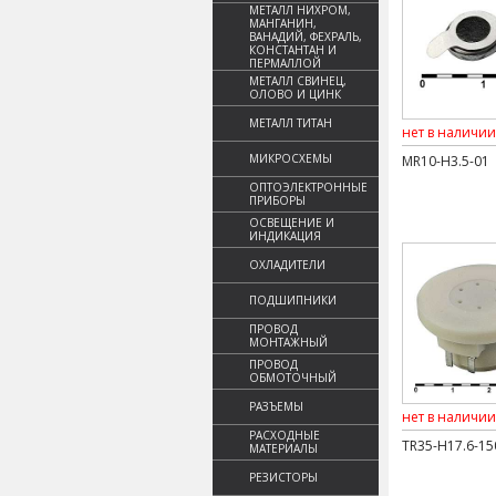
МЕТАЛЛ НИХРОМ,
МАНГАНИН,
ВАНАДИЙ, ФЕХРАЛЬ,
КОНСТАНТАН И
ПЕРМАЛЛОЙ
МЕТАЛЛ СВИНЕЦ,
ОЛОВО И ЦИНК
МЕТАЛЛ ТИТАН
нет в наличии
МИКРОСХЕМЫ
MR10-H3.5-01
ОПТОЭЛЕКТРОННЫЕ
ПРИБОРЫ
ОСВЕЩЕНИЕ И
ИНДИКАЦИЯ
ОХЛАДИТЕЛИ
ПОДШИПНИКИ
ПРОВОД
МОНТАЖНЫЙ
ПРОВОД
ОБМОТОЧНЫЙ
РАЗЪЕМЫ
нет в наличии
РАСХОДНЫЕ
TR35-H17.6-15
МАТЕРИАЛЫ
РЕЗИСТОРЫ