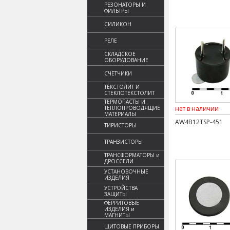
РЕЗОНАТОРЫ И
ФИЛЬТРЫ
СИЛИКОН
РЕЛЕ
СКЛАДСКОЕ
ОБОРУДОВАНИЕ
СЧЕТЧИКИ
ТЕКСТОЛИТ И
СТЕКЛОТЕКСТОЛИТ
ТЕРМОПАСТЫ И
ТЕПЛОПРОВОДЯЩИЕ
нет в наличии
МАТЕРИАЛЫ
AW4B12TSP-451
ТИРИСТОРЫ
ТРАНЗИСТОРЫ
ТРАНСФОРМАТОРЫ и
ДРОССЕЛИ
УСТАНОВОЧНЫЕ
ИЗДЕЛИЯ
УСТРОЙСТВА
ЗАЩИТЫ
ФЕРРИТОВЫЕ
ИЗДЕЛИЯ и
МАГНИТЫ
ЩИТОВЫЕ ПРИБОРЫ