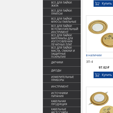
ВСЕ ДЛЯ ПАЙКИ:
Купить
ЖАЛА
ВСЕ ДЛЯ ПАЙКИ:
ПРИПОИ
ВСЕ ДЛЯ ПАЙКИ:
ФЛЮСЫ ПАЯЛЬНЫЕ
ВСЕ ДЛЯ ПАЙКИ:
ВСПОМОГАТЕЛЬНЫЙ
ИНСТРУМЕНТ
ВСЕ ДЛЯ ПАЙКИ:
МАТЕРИАЛЫ ДЛЯ
ИЗГОТОВЛЕНИЯ
ПЕЧАТНЫХ ПЛАТ
ВСЕ ДЛЯ ПАЙКИ:
МАСЛА, СМАЗКИ И
ЗАЩИТНЫЕ
в наличии
ПОКРЫТИЯ
ЗП-4
ДАТЧИКИ
97.02 ₽
ДИОДЫ
Купить
ИЗМЕРИТЕЛЬНЫЕ
ПРИБОРЫ
ИНСТРУМЕНТ
ИСТОЧНИКИ
ПИТАНИЯ
КАБЕЛЬНАЯ
ПРОДУКЦИЯ
КАБЕЛЬНЫЕ
АКСЕССУАРЫ