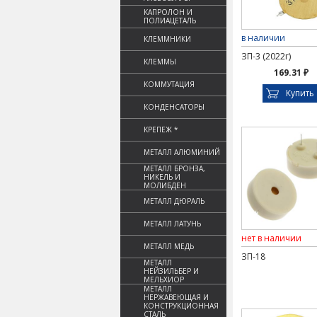
КАПРОЛОН И
ПОЛИАЦЕТАЛЬ
в наличии
КЛЕММНИКИ
ЗП-3 (2022г)
КЛЕММЫ
169.31 ₽
КОММУТАЦИЯ
Купить
КОНДЕНСАТОРЫ
КРЕПЕЖ *
МЕТАЛЛ АЛЮМИНИЙ
МЕТАЛЛ БРОНЗА,
НИКЕЛЬ И
МОЛИБДЕН
МЕТАЛЛ ДЮРАЛЬ
МЕТАЛЛ ЛАТУНЬ
нет в наличии
МЕТАЛЛ МЕДЬ
ЗП-18
МЕТАЛЛ
НЕЙЗИЛЬБЕР И
МЕЛЬХИОР
МЕТАЛЛ
НЕРЖАВЕЮЩАЯ И
КОНСТРУКЦИОННАЯ
СТАЛЬ