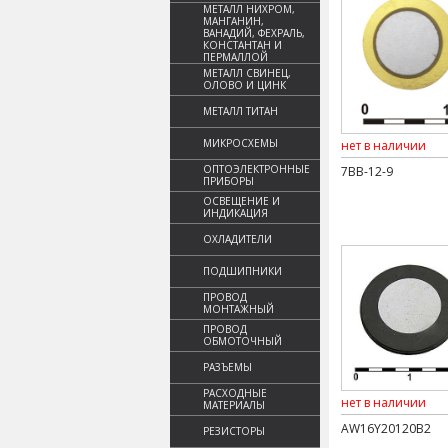
МЕТАЛЛ НИХРОМ,
МАНГАНИН,
ВАНАДИЙ, ФЕХРАЛЬ,
КОНСТАНТАН И
ПЕРМАЛЛОЙ
МЕТАЛЛ СВИНЕЦ,
ОЛОВО И ЦИНК
МЕТАЛЛ ТИТАН
МИКРОСХЕМЫ
нет в наличии
ОПТОЭЛЕКТРОННЫЕ
7BB-12-9
ПРИБОРЫ
ОСВЕЩЕНИЕ И
ИНДИКАЦИЯ
ОХЛАДИТЕЛИ
ПОДШИПНИКИ
ПРОВОД
МОНТАЖНЫЙ
ПРОВОД
ОБМОТОЧНЫЙ
РАЗЪЕМЫ
РАСХОДНЫЕ
нет в наличии
МАТЕРИАЛЫ
AW16Y20120B2
РЕЗИСТОРЫ